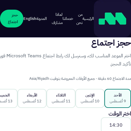
من
لماذا
حجز
الرئيسية
خدماتنا
المدونة
English
اجتماع
نحن
مشارف
حجز اجتماع
اختر الموعد المناسب لك، وسنرسل لك رابط اجتماع Microsoft Teams فور
تأكيد الحجز.
مدة الاجتماع 60 دقيقة · جميع الأوقات المعروضة بتوقيت Asia/Riyadh
الأحد
الإثنين
الثلاثاء
الأربعاء
الخمي
9 أغسطس
10 أغسطس
11 أغسطس
12 أغسطس
13 أغسطس
اختر الوقت
14:30